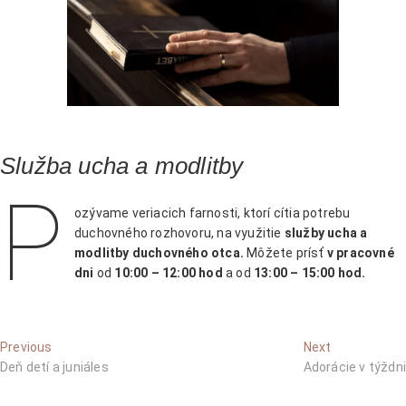
Služba ucha a modlitby
P
ozývame veriacich farnosti, ktorí cítia potrebu
duchovného rozhovoru, na využitie
služby ucha a
modlitby duchovného otca.
Môžete prísť
v pracovné
dni
od
10:00 – 12:00
hod
a od
13:00 – 15:00 hod.
Navigácia
Previous
Next
Previous
Next
post:
post:
Deň detí a juniáles
Adorácie v týždni
v