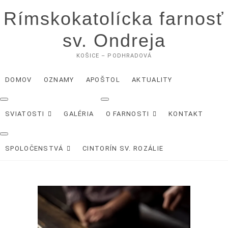
Skip
Rímskokatolícka farnosť
to
content
sv. Ondreja
KOŠICE – PODHRADOVÁ
DOMOV
OZNAMY
APOŠTOL
AKTUALITY
SVIATOSTI
GALÉRIA
O FARNOSTI
KONTAKT
SPOLOČENSTVÁ
CINTORÍN SV. ROZÁLIE