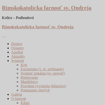
Skip
Rímskokatolícka farnosť sv. Ondreja
to
content
Košice – Podhradová
Rímskokatolícka farnosť sv. Ondreja
Domov
Oznamy
Apoštol
Aktuality
Sviatosti
Krst
Eucharistia (1. sv. prijímanie)
Sviatosť pokánia (sv. spoveď)
Birmovanie
Manželstvo
Posvätná vysviacka (kňazstvo)
Pomazanie chorých
Galéria
O farnosti
Kňazi