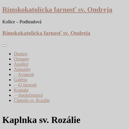
Skip
Rímskokatolícka farnosť sv. Ondreja
to
content
Košice – Podhradová
Rímskokatolícka farnosť sv. Ondreja
Domov
Oznamy
Apoštol
Aktuality
Sviatosti
Galéria
O farnosti
Kontakt
Spoločenstvá
Cintorín sv. Rozálie
Kaplnka sv. Rozálie