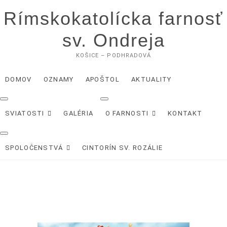
Skip
Rímskokatolícka farnosť
to
content
sv. Ondreja
KOŠICE – PODHRADOVÁ
DOMOV
OZNAMY
APOŠTOL
AKTUALITY
SVIATOSTI
GALÉRIA
O FARNOSTI
KONTAKT
SPOLOČENSTVÁ
CINTORÍN SV. ROZÁLIE