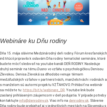
Webináre ku Dňu rodiny
Dňa 15. mája slávime Medzinárodný deň rodiny. Fórum kresťanských
inštitúcií pripravilo k oslavám Dňa rodiny tematické semináre, ktoré
budete môcť sledovať na youtube kanáli DEŇ RODINY. Nasleduje
druhý seminár na tému
Dusno vo vzťahu
s psychologičkou Denisou
Zlevskou. Denisa Zlevská sa dlhodobo venuje témam
medziľudských vzťahov v partnerstvách, manželstvách i rodinách a
s manželom sú autormi projektu VZŤAHOVO. Prihlásiť na webinár
sa môžete tu:
https://bit.ly/webinare_DR
. Youtube link bude
zaslaný prihláseným záujemcom v deň podujatia. V prípade potreby
kontaktujte
info@denrodiny.sk
. Viac info na
denrodiny.sk
. Slávenie
Dňa rodiny bude prebiehať aj v jednotlivých mestách na Slovensku s