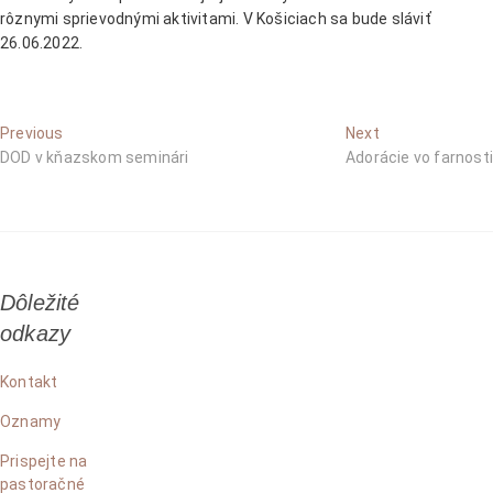
rôznymi sprievodnými aktivitami. V Košiciach sa bude sláviť
26.06.2022.
Navigácia
Previous
Next
Previous
Next
post:
post:
DOD v kňazskom seminári
Adorácie vo farnosti
v
článku
Dôležité
odkazy
Kontakt
Oznamy
Prispejte na
pastoračné