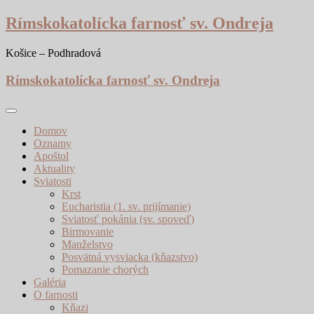
Skip
Rímskokatolícka farnosť sv. Ondreja
to
content
Košice – Podhradová
Rímskokatolícka farnosť sv. Ondreja
Domov
Oznamy
Apoštol
Aktuality
Sviatosti
Krst
Eucharistia (1. sv. prijímanie)
Sviatosť pokánia (sv. spoveď)
Birmovanie
Manželstvo
Posvätná vysviacka (kňazstvo)
Pomazanie chorých
Galéria
O farnosti
Kňazi