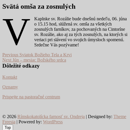
Svätá omša za zosnulých
V
Kaplnke sv. Rozálie bude dnešnú nedeľu, 06. júna
o 15.15 hod, slúžená sv. omša za všetkých
zosnulých farníkov, za pochovaných na Cintoríne
sv. Rozálie, ako aj za tých zosnulých, na ktorých si
veriaci pri slávení vo svojich úmysloch spomenú.
Srdečne Vás pozývame!
Navigácia
Previous
Previous
Sviatok Božieho Tela a Krvi
Next
post:
Next
Jún – mesiac Božského srdca
v
post:
Dôležité odkazy
článku
Kontakt
Oznamy
Prispejte na pastoračné centrum
© 2026
Rímskokatolícka farnosť sv. Ondreja
| Designed by:
Theme
Freesia
| Powered by:
WordPress
Top