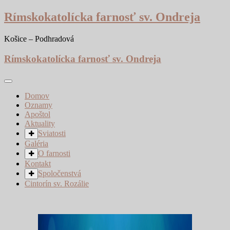
Skip
Rímskokatolícka farnosť sv. Ondreja
to
content
Košice – Podhradová
Rímskokatolícka farnosť sv. Ondreja
Domov
Oznamy
Apoštol
Aktuality
Sviatosti
Galéria
O farnosti
Kontakt
Spoločenstvá
Cintorín sv. Rozálie