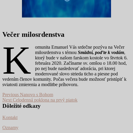
Večer milosrdenstva
K
omunita Emanuel Vás srdečne pozýva na Večer
milosrdenstva s témou
Smädní, poďte k vodám
,
ktorý bude v našom farskom kostole vo štvrtok 6.
februára 2020. Začíname sv. omšou o 18.00 hod,
po nej bude nasledovať adorácia, pri ktorej
moderované slovo strieda ticho a piesne pod
vedením členov komunity. Počas večera bude možnosť pristúpiť k
sviatosti zmierenia a modlitbe príhovoru.
Navigácia
Previous
Previous
Nanovo s Bohom
Next
post:
Next
Celodenná poklona na prvý piatok
v
post:
Dôležité odkazy
článku
Kontakt
Oznamy