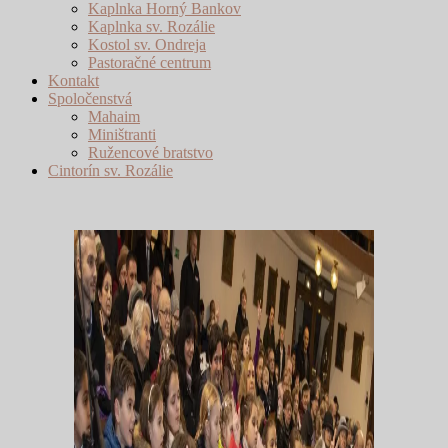
Kaplnka Horný Bankov
Kaplnka sv. Rozálie
Kostol sv. Ondreja
Pastoračné centrum
Kontakt
Spoločenstvá
Mahaim
Miništranti
Ružencové bratstvo
Cintorín sv. Rozálie