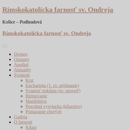
Skip
Rímskokatolícka farnosť sv. Ondreja
to
content
Košice – Podhradová
Rímskokatolícka farnosť sv. Ondreja
Domov
Oznamy
Apoštol
Aktuality
Sviatosti
Krst
Eucharistia (1. sv. prijímanie)
Sviatosť pokánia (sv. spoveď)
Birmovanie
Manželstvo
Posvätná vysviacka (kňazstvo)
Pomazanie chorých
Galéria
O farnosti
Kňazi