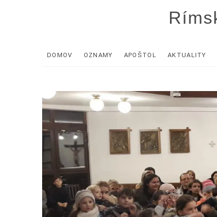
Skip
Rímsk
to
content
DOMOV
OZNAMY
APOŠTOL
AKTUALITY