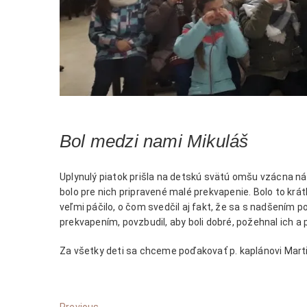
Bol medzi nami Mikuláš
Uplynulý piatok prišla na detskú svätú omšu vzácna ná
bolo pre nich pripravené malé prekvapenie. Bolo to krát
veľmi páčilo, o čom svedčil aj fakt, že sa s nadšením 
prekvapením, povzbudil, aby boli dobré, požehnal ich a
Za všetky deti sa chceme poďakovať p. kaplánovi Marti
Previous