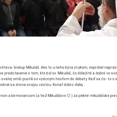
všteva- biskup Mikuláš. Ako to u neho býva zvykom, neprišiel naprá
ke predstavenie o tom, kto bol sv. Mikuláš, čo dôležité a dobré vo sv
po svätej omši pustili so vzácnym hosťom do debaty. Keď sa čo- to o
 pobral sa znova svojou cestou. Konať dobro ďalej…
novi a birmovancom (a tiež Mikulášovi 🙂 ) za pekné mikulášske pred