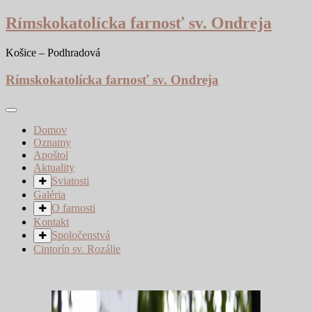
Skip
Rímskokatolícka farnosť sv. Ondreja
to
content
Košice – Podhradová
Rímskokatolícka farnosť sv. Ondreja
Domov
Oznamy
Apoštol
Aktuality
Sviatosti
Galéria
O farnosti
Kontakt
Spoločenstvá
Cintorín sv. Rozálie