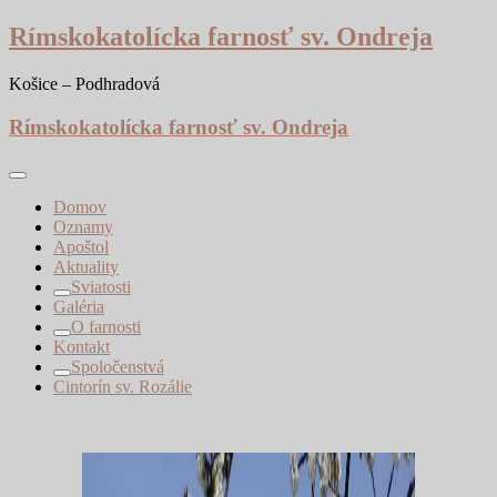
Skip
Rímskokatolícka farnosť sv. Ondreja
to
content
Košice – Podhradová
Rímskokatolícka farnosť sv. Ondreja
Domov
Oznamy
Apoštol
Aktuality
Sviatosti
Galéria
O farnosti
Kontakt
Spoločenstvá
Cintorín sv. Rozálie