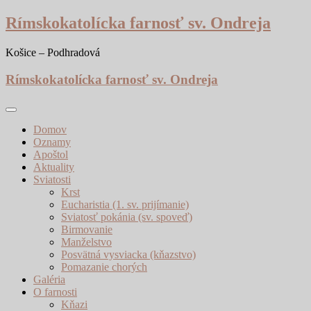
Skip
Rímskokatolícka farnosť sv. Ondreja
to
content
Košice – Podhradová
Rímskokatolícka farnosť sv. Ondreja
Domov
Oznamy
Apoštol
Aktuality
Sviatosti
Krst
Eucharistia (1. sv. prijímanie)
Sviatosť pokánia (sv. spoveď)
Birmovanie
Manželstvo
Posvätná vysviacka (kňazstvo)
Pomazanie chorých
Galéria
O farnosti
Kňazi