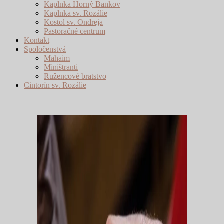
Kaplnka Horný Bankov
Kaplnka sv. Rozálie
Kostol sv. Ondreja
Pastoračné centrum
Kontakt
Spoločenstvá
Mahaim
Miništranti
Ružencové bratstvo
Cintorín sv. Rozálie