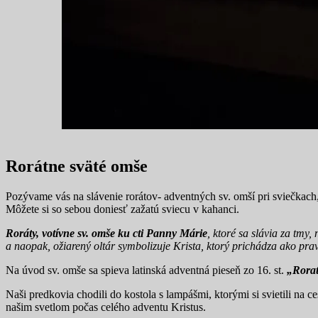
Rorátne sväté omše
Pozývame vás na slávenie rorátov- adventných sv. omší pri sviečkac
Môžete si so sebou doniesť zažatú sviecu v kahanci.
Roráty, votívne sv. omše ku cti Panny Márie
, ktoré sa slávia za tmy
a naopak, ožiarený oltár symbolizuje Krista, ktorý prichádza ako pra
Na úvod sv. omše sa spieva latinská adventná pieseň zo 16. st.
„Rorat
Naši predkovia chodili do kostola s lampášmi, ktorými si svietili na 
našim svetlom počas celého adventu Kristus.