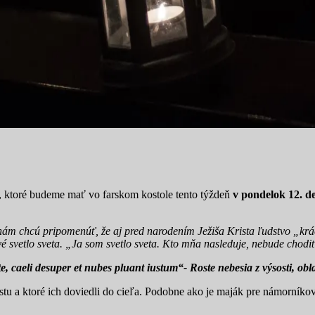
h, ktoré budeme mať vo farskom kostole tento týždeň
v pondelok 12. d
, nám chcú pripomenúť, že aj pred narodením Ježiša Krista ľudstvo „kráč
vé svetlo sveta. „Ja som svetlo sveta. Kto mňa nasleduje, nebude chodiť
e, caeli desuper et nubes pluant iustum“- Roste nebesia z výsosti, ob
cestu a ktoré ich doviedli do cieľa. Podobne ako je maják pre námorníko