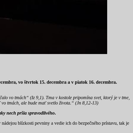
ecembra, vo štvrtok 15. decembra a v piatok 16. decembra.
alo vo tmách“ (Iz 9,1). Tma v kostole pripomína svet, ktorý je v tme,
 vo tmách, ale bude mať svetlo života.“ (Jn 8,12-13)
laky nech pršia spravodlivého
.
v nádejou blízkosti pevniny a vedie ich do bezpečného prístavu, tak je