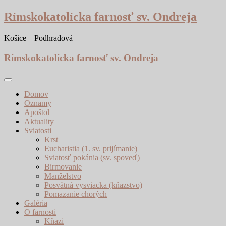
Skip
Rímskokatolícka farnosť sv. Ondreja
to
content
Košice – Podhradová
Rímskokatolícka farnosť sv. Ondreja
Domov
Oznamy
Apoštol
Aktuality
Sviatosti
Krst
Eucharistia (1. sv. prijímanie)
Sviatosť pokánia (sv. spoveď)
Birmovanie
Manželstvo
Posvätná vysviacka (kňazstvo)
Pomazanie chorých
Galéria
O farnosti
Kňazi