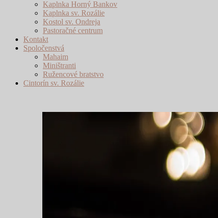
Kaplnka Horný Bankov
Kaplnka sv. Rozálie
Kostol sv. Ondreja
Pastoračné centrum
Kontakt
Spoločenstvá
Mahaim
Miništranti
Ružencové bratstvo
Cintorín sv. Rozálie