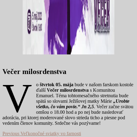
Večer milosrdenstva
V
o
štvrtok 05. mája
bude v našom farskom kostole
ďalší
Večer milosrdenstva
s Komunitou
Emanuel. Téma tohtomesačného stretnutia bude
spätá so slovami Ježišovej matky Márie
„Urobte
všetko, čo vám povie.“ Jn 2,5
. Večer začne svätou
omšou o 18.00 hod a po nej bude nasledovať
adorácia, pri ktorej moderované slovo strieda ticho a piesne pod
vedením členov komunity. Srdečne vás pozývame!
Navigácia
Previous
Previous
Veľkonočné sviatky vo farnosti