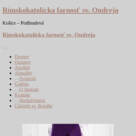
Skip
Rímskokatolícka farnosť sv. Ondreja
to
content
Košice – Podhradová
Rímskokatolícka farnosť sv. Ondreja
Domov
Oznamy
Apoštol
Aktuality
Sviatosti
Galéria
O farnosti
Kontakt
Spoločenstvá
Cintorín sv. Rozálie