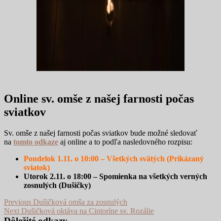
Online sv. omše z našej farnosti počas
sviatkov
Sv. omše z našej farnosti počas sviatkov bude možné sledovať
na
tomto odkaze
aj online a to podľa nasledovného rozpisu:
Pondelok 1.11. o 10:00 – Všetkých svätých (Prikázaný
sviatok)
Utorok 2.11. o 18:00
– Spomienka na všetkých verných
zosnulých (Dušičky)
Navigácia
Previous
Previous
Dušičková omša za zosnulých
Next
post:
Next
Dušičková oktáva na Cintoríne sv. Rozálie
v
post:
Dôležité odkazy