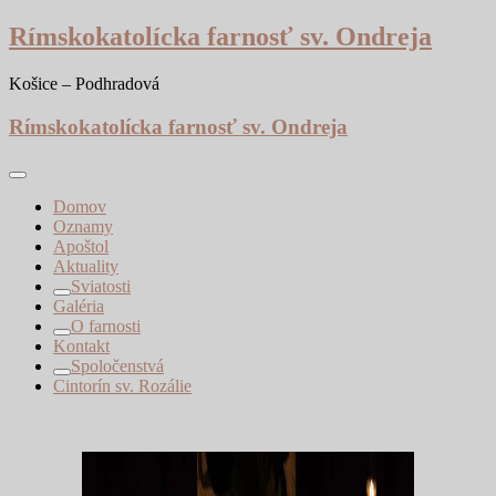
Skip
Rímskokatolícka farnosť sv. Ondreja
to
content
Košice – Podhradová
Rímskokatolícka farnosť sv. Ondreja
Domov
Oznamy
Apoštol
Aktuality
Sviatosti
Galéria
O farnosti
Kontakt
Spoločenstvá
Cintorín sv. Rozálie