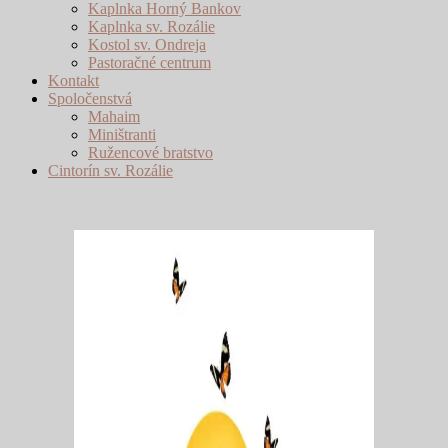
Kaplnka Horný Bankov
Kaplnka sv. Rozálie
Kostol sv. Ondreja
Pastoračné centrum
Kontakt
Spoločenstvá
Mahaim
Miništranti
Ružencové bratstvo
Cintorín sv. Rozálie