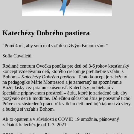
Katechézy Dobrého pastiera
“Pomôž mi, aby som mal vzťah so živým Bohom sám.”
Sofia Cavalletti
Rodinné centrum Ovečka ponúka pre deti od 3-6 rokov kresťanský
koncept vzdelávania detí, ktorého cieľom je prehĺbebie vzťahu s
Bohom –
Katechézy Dobrého pastiera
. Tento koncept je založený
na pedagogike Márie Montessori a je zameraný na spoznávanie
Božej lásky cez priamu skúsenosť. Katechézy prebiehajú v
špeciálne pripravenom prostredí – átriu, ktoré je zariadené tak, aby
pozývalo deti k modlitbe. Dôležitou súčasťou átria je posvätné ticho.
Práve cez sústredenú prácu rúk v tichu deti meditujú tajomstvá viery
a budujú si vzťah s Bohom.
Ak to opatrenia v súvislosti s COVID 19 umožnia, plánovaný
začiatok katechéz je od 1. 3. 2021.