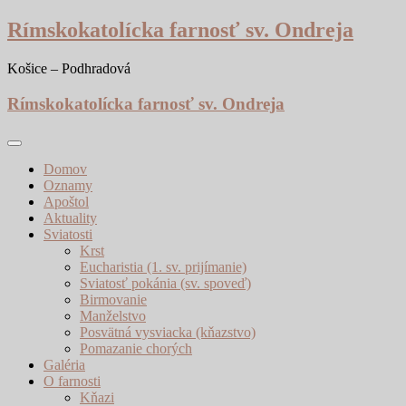
Skip
Rímskokatolícka farnosť sv. Ondreja
to
content
Košice – Podhradová
Rímskokatolícka farnosť sv. Ondreja
Domov
Oznamy
Apoštol
Aktuality
Sviatosti
Krst
Eucharistia (1. sv. prijímanie)
Sviatosť pokánia (sv. spoveď)
Birmovanie
Manželstvo
Posvätná vysviacka (kňazstvo)
Pomazanie chorých
Galéria
O farnosti
Kňazi