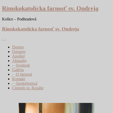
Skip
Rímskokatolícka farnosť sv. Ondreja
to
content
Košice – Podhradová
Rímskokatolícka farnosť sv. Ondreja
Domov
Oznamy
Apoštol
Aktuality
Sviatosti
Galéria
O farnosti
Kontakt
Spoločenstvá
Cintorín sv. Rozálie