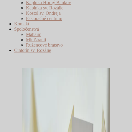
Kaplnka Horný Bankov
Kaplnka sv. Rozálie
Kostol sv. Ondreja
Pastoračné centrum
Kontakt
Spoločenstvá
Mahaim
Miništranti
Ružencové bratstvo
Cintorín sv. Rozálie