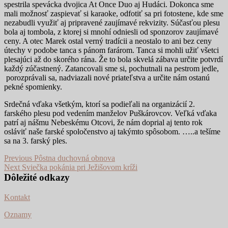
spestrila spevácka dvojica At Once Duo aj Hudáci. Dokonca sme
mali možnosť zaspievať si karaoke, odfotiť sa pri fotostene, kde sme
nezabudli využiť aj pripravené zaujímavé rekvizity. Súčasťou plesu
bola aj tombola, z ktorej si mnohí odniesli od sponzorov zaujímavé
ceny. A otec Marek ostal verný tradícii a neostalo to ani bez ceny
útechy v podobe tanca s pánom farárom. Tanca si mohli užiť všetci
plesajúci až do skorého rána. Že to bola skvelá zábava určite potvrdí
každý zúčastnený. Zatancovali sme si, pochutnali na pestrom jedle,
porozprávali sa, nadviazali nové priateľstva a určite nám ostanú
pekné spomienky.
Srdečná vďaka všetkým, ktorí sa podieľali na organizácií 2.
farského plesu pod vedením manželov Puškárovcov. Veľká vďaka
patrí aj nášmu Nebeskému Otcovi, že nám doprial aj tento rok
osláviť naše farské spoločenstvo aj takýmto spôsobom. …..a tešíme
sa na 3. farský ples.
Navigácia
Previous
Previous
Pôstna duchovná obnova
Next
post:
Next
Sviečka pokánia pri Ježišovom kríži
v
post:
Dôležité odkazy
článku
Kontakt
Oznamy