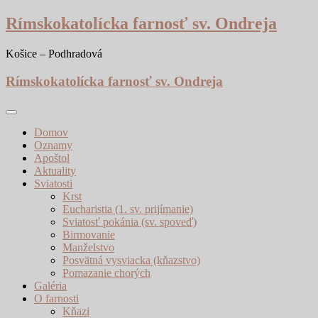
Skip
Rímskokatolícka farnosť sv. Ondreja
to
content
Košice – Podhradová
Rímskokatolícka farnosť sv. Ondreja
Domov
Oznamy
Apoštol
Aktuality
Sviatosti
Krst
Eucharistia (1. sv. prijímanie)
Sviatosť pokánia (sv. spoveď)
Birmovanie
Manželstvo
Posvätná vysviacka (kňazstvo)
Pomazanie chorých
Galéria
O farnosti
Kňazi