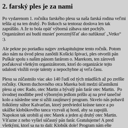
2. farský ples je za nami
Po vydarenom 1. ročníku farského plesu sa naša farská rodina veľmi
tešila aj na ten druhý. Po lístkoch sa tentoraz doslova len tak
zaprášilo. A že to bola opäť výborná zábava niet pochýb.
Organizátori asi budú musieť porozmýšľať ako nafúknuť „Vetko“
:).
Ale pekne po poriadku najprv zrekapitulujme tento ročník. Potom
ako nám na úvod plesu zanôtili Košicki špivaci, ples otvorili pán
Puškár spolu s našim pánom farárom o. Marekom, ten zároveň
poďakoval všetkým organizátorom, ktorí do organizácie tejto
udalosti vložili svoje talenty a nepochybne aj veľa času.
Plesu sa zúčastnilo viac ako 140 ľudí od tých mladších až po zrelšie
ročníky. Okrem duchovného otca Mareka boli medzi účastníkmi
plesu aj otec Rado, otec Martin a bývalý pán farár otec Martin. Po
úvodnej modlitbe pred výborným jedlom prišlo aj na prvé tanečné
kolo a následne sme si užili zaujímavý program. Skvelo nás pobavil
folklórny súbor Kalvarčan, ktorý predviedol krásne tance a po
ukážke klobúkového tanca vyzvali aj hostí, aby sa zapojili.
Napokon tak urobili aj otec Marek a jeden aj druhý otec Martin.
Víťazne z neho vyšiel súčasný pán farár. Gratulujeme! A pred
všetkými, ktorí sa na to dali: Klobúk dole! Program nám ešte