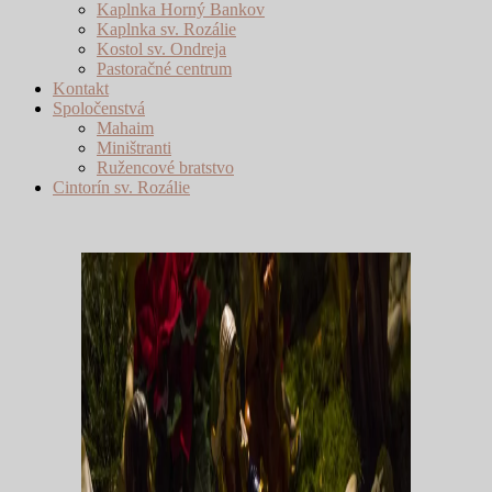
Kaplnka Horný Bankov
Kaplnka sv. Rozálie
Kostol sv. Ondreja
Pastoračné centrum
Kontakt
Spoločenstvá
Mahaim
Miništranti
Ružencové bratstvo
Cintorín sv. Rozálie