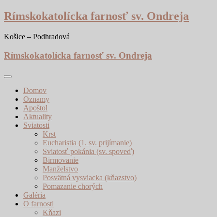
Skip
Rímskokatolícka farnosť sv. Ondreja
to
content
Košice – Podhradová
Rímskokatolícka farnosť sv. Ondreja
Domov
Oznamy
Apoštol
Aktuality
Sviatosti
Krst
Eucharistia (1. sv. prijímanie)
Sviatosť pokánia (sv. spoveď)
Birmovanie
Manželstvo
Posvätná vysviacka (kňazstvo)
Pomazanie chorých
Galéria
O farnosti
Kňazi