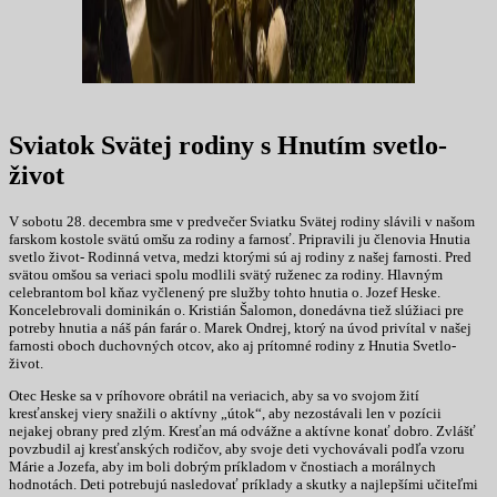
Sviatok Svätej rodiny s Hnutím svetlo-
život
V sobotu 28. decembra sme v predvečer Sviatku Svätej rodiny slávili v našom
farskom kostole svätú omšu za rodiny a farnosť. Pripravili ju členovia Hnutia
svetlo život- Rodinná vetva, medzi ktorými sú aj rodiny z našej farnosti. Pred
svätou omšou sa veriaci spolu modlili svätý ruženec za rodiny. Hlavným
celebrantom bol kňaz vyčlenený pre služby tohto hnutia o. Jozef Heske.
Koncelebrovali dominikán o. Kristián Šalomon, donedávna tiež slúžiaci pre
potreby hnutia a náš pán farár o. Marek Ondrej, ktorý na úvod privítal v našej
farnosti oboch duchovných otcov, ako aj prítomné rodiny z Hnutia Svetlo-
život.
Otec Heske sa v príhovore obrátil na veriacich, aby sa vo svojom žití
kresťanskej viery snažili o aktívny „útok“, aby nezostávali len v pozícii
nejakej obrany pred zlým. Kresťan má odvážne a aktívne konať dobro. Zvlášť
povzbudil aj kresťanských rodičov, aby svoje deti vychovávali podľa vzoru
Márie a Jozefa, aby im boli dobrým príkladom v čnostiach a morálnych
hodnotách. Deti potrebujú nasledovať príklady a skutky a najlepšími učiteľmi