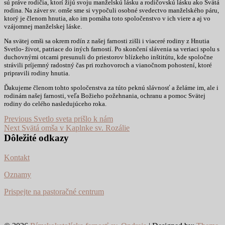
sú práve rodičia, ktorí žijú svoju manželskú lásku a rodičovskú lásku ako Svätá
rodina. Na záver sv. omše sme si vypočuli osobné svedectvo manželského páru,
ktorý je členom hnutia, ako im pomáha toto spoločenstvo v ich viere a aj vo
vzájomnej manželskej láske.
Na svätej omši sa okrem rodín z našej farnosti zišli i viaceré rodiny z Hnutia
Svetlo- život, patriace do iných farností. Po skončení slávenia sa veriaci spolu s
duchovnými otcami presunuli do priestorov blízkeho inštitútu, kde spoločne
strávili príjemný radostný čas pri rozhovoroch a vianočnom pohostení, ktoré
pripravili rodiny hnutia.
Ďakujeme členom tohto spoločenstva za túto peknú slávnosť a želáme im, ale i
rodinám našej farnosti, veľa Božieho požehnania, ochranu a pomoc Svätej
rodiny do celého nasledujúceho roka.
Navigácia
Previous
Previous
Svetlo sveta prišlo k nám
Next
post:
Next
Svätá omša v Kaplnke sv. Rozálie
v
post:
Dôležité odkazy
článku
Kontakt
Oznamy
Prispejte na pastoračné centrum