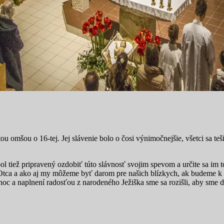
tou omšou o 16-tej. Jej slávenie bolo o čosi výnimočnejšie, všetci sa t
ol tiež pripravený ozdobiť túto slávnosť svojim spevom a určite sa im t
ca a ako aj my môžeme byť darom pre našich blízkych, ak budeme k se
c a naplnení radosťou z narodeného Ježiška sme sa rozišli, aby sme ďale