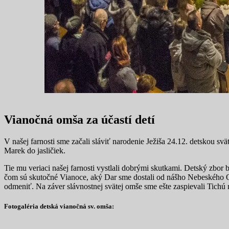
Vianočná omša za účastí detí
V našej farnosti sme začali sláviť narodenie Ježiša 24.12. detskou svä
Marek do jasličiek.
Tie mu veriaci našej farnosti vystlali dobrými skutkami. Detský zbor b
čom sú skutočné Vianoce, aký Dar sme dostali od nášho Nebeského Ot
odmeniť. Na záver slávnostnej svätej omše sme ešte zaspievali Tichú no
Fotogaléria detská vianočná sv. omša: