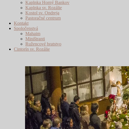
Kaplnka Horný Bankov
Kaplnka sv. Rozálie
Kostol sv. Ondreja
Pastoračné centrum
Kontakt
Spoločenstvá
Mahaim
Miništranti
Ružencové bratstvo
Cintorín sv. Rozálie