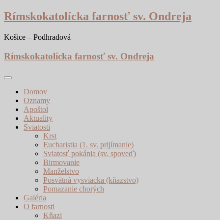
Skip
Rímskokatolícka farnosť sv. Ondreja
to
content
Košice – Podhradová
Rímskokatolícka farnosť sv. Ondreja
Domov
Oznamy
Apoštol
Aktuality
Sviatosti
Krst
Eucharistia (1. sv. prijímanie)
Sviatosť pokánia (sv. spoveď)
Birmovanie
Manželstvo
Posvätná vysviacka (kňazstvo)
Pomazanie chorých
Galéria
O farnosti
Kňazi