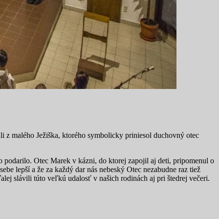
ešili z malého Ježiška, ktorého symbolicky priniesol duchovný otec
o podarilo. Otec Marek v kázni, do ktorej zapojil aj deti, pripomenul o
be lepší a že za každý dar nás nebeský Otec nezabudne raz tiež
j slávili túto veľkú udalosť v našich rodinách aj pri štedrej večeri.