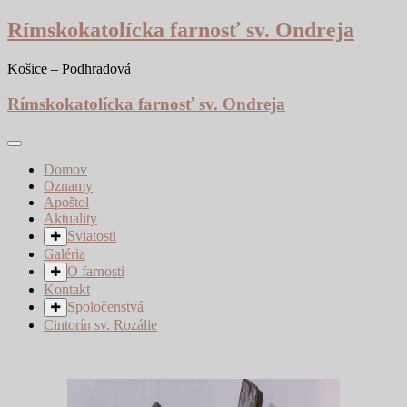
Skip
Rímskokatolícka farnosť sv. Ondreja
to
content
Košice – Podhradová
Rímskokatolícka farnosť sv. Ondreja
Domov
Oznamy
Apoštol
Aktuality
Sviatosti
Galéria
O farnosti
Kontakt
Spoločenstvá
Cintorín sv. Rozálie