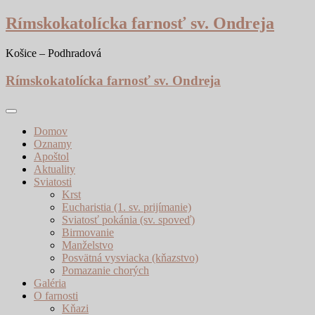
Skip
Rímskokatolícka farnosť sv. Ondreja
to
content
Košice – Podhradová
Rímskokatolícka farnosť sv. Ondreja
Domov
Oznamy
Apoštol
Aktuality
Sviatosti
Krst
Eucharistia (1. sv. prijímanie)
Sviatosť pokánia (sv. spoveď)
Birmovanie
Manželstvo
Posvätná vysviacka (kňazstvo)
Pomazanie chorých
Galéria
O farnosti
Kňazi