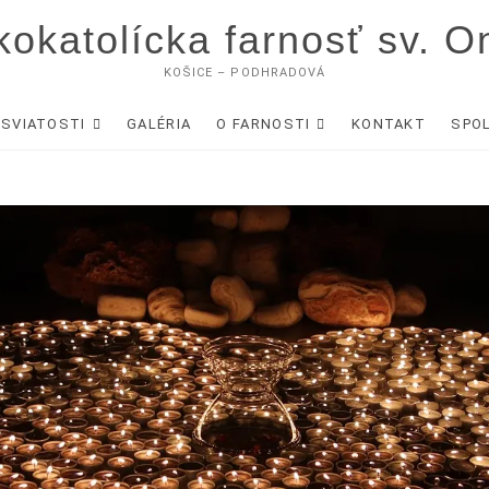
okatolícka farnosť sv. O
KOŠICE – PODHRADOVÁ
SVIATOSTI
GALÉRIA
O FARNOSTI
KONTAKT
SPO