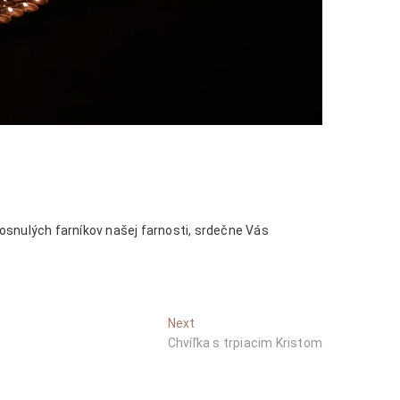
zosnulých farníkov našej farnosti, srdečne Vás
Next
Next
post:
Chvíľka s trpiacim Kristom