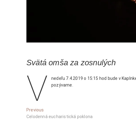
Svätá omša za zosnulých
V
nedeľu 7.4.2019 o 15:15 hod bude v Kaplnk
pozývame.
Navigácia
Previous
Previous
post:
Celodenná eucharistická poklona
v
článku