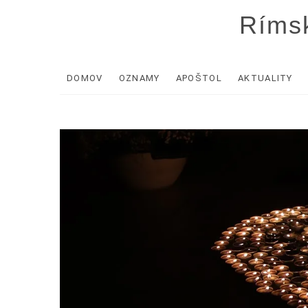
Skip
Rímsk
to
content
DOMOV
OZNAMY
APOŠTOL
AKTUALITY