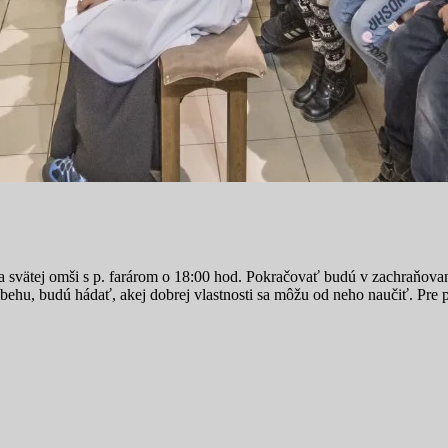
ú na svätej omši s p. farárom o 18:00 hod. Pokračovať budú v zachraňova
íbehu, budú hádať, akej dobrej vlastnosti sa môžu od neho naučiť. Pre p