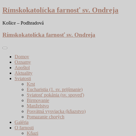
Skip
Rímskokatolícka farnosť sv. Ondreja
to
content
Košice – Podhradová
Rímskokatolícka farnosť sv. Ondreja
Domov
Oznamy
Apoštol
Aktuality
Sviatosti
Krst
Eucharistia (1. sv. prijímanie)
Sviatosť pokánia (sv. spoveď)
Birmovanie
Manželstvo
Posvätná vysviacka (kňazstvo)
Pomazanie chorých
Galéria
O farnosti
Kňazi