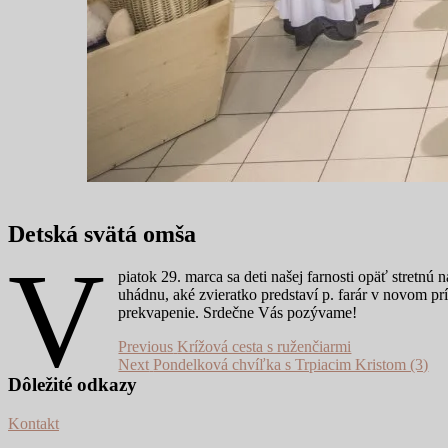
Detská svätá omša
V
piatok 29. marca sa deti našej farnosti opäť stretn
uhádnu, aké zvieratko predstaví p. farár v novom pr
prekvapenie. Srdečne Vás pozývame!
Navigácia
Previous
Previous
Krížová cesta s ruženčiarmi
Next
post:
Next
Pondelková chvíľka s Trpiacim Kristom (3)
v
post:
Dôležité odkazy
článku
Kontakt