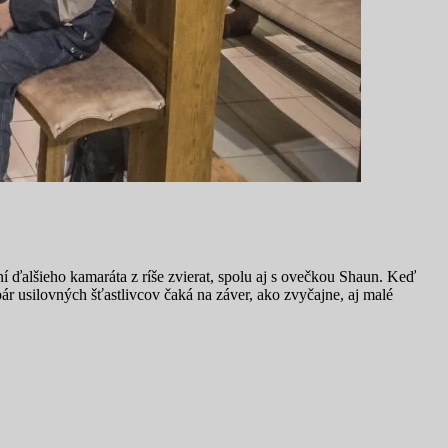
ní ďalšieho kamaráta z ríše zvierat, spolu aj s ovečkou Shaun. Keď
ár usilovných šťastlivcov čaká na záver, ako zvyčajne, aj malé