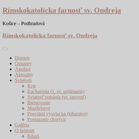
Skip
Rímskokatolícka farnosť sv. Ondreja
to
content
Košice – Podhradová
Rímskokatolícka farnosť sv. Ondreja
Domov
Oznamy
Apoštol
Aktuality
Sviatosti
Krst
Eucharistia (1. sv. prijímanie)
Sviatosť pokánia (sv. spoveď)
Birmovanie
Manželstvo
Posvätná vysviacka (kňazstvo)
Pomazanie chorých
Galéria
O farnosti
Kňazi