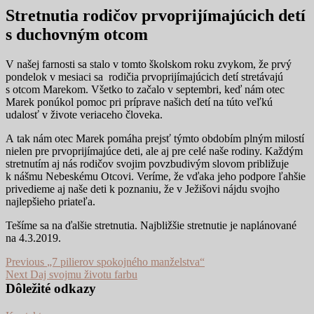
Stretnutia rodičov prvoprijímajúcich detí
s duchovným otcom
V našej farnosti sa stalo v tomto školskom roku zvykom, že prvý
pondelok v mesiaci sa rodičia prvoprijímajúcich detí stretávajú
s otcom Marekom. Všetko to začalo v septembri, keď nám otec
Marek ponúkol pomoc pri príprave našich detí na túto veľkú
udalosť v živote veriaceho človeka.
A tak nám otec Marek pomáha prejsť týmto obdobím plným milostí
nielen pre prvoprijímajúce deti, ale aj pre celé naše rodiny. Každým
stretnutím aj nás rodičov svojim povzbudivým slovom približuje
k nášmu Nebeskému Otcovi. Veríme, že vďaka jeho podpore ľahšie
privedieme aj naše deti k poznaniu, že v Ježišovi nájdu svojho
najlepšieho priateľa.
Tešíme sa na ďalšie stretnutia. Najbližšie stretnutie je naplánované
na 4.3.2019.
Navigácia
Previous
Previous
„7 pilierov spokojného manželstva“
Next
post:
Next
Daj svojmu životu farbu
v
post:
Dôležité odkazy
článku