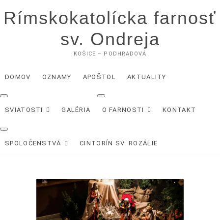
Skip
Rímskokatolícka farnosť
to
content
sv. Ondreja
KOŠICE – PODHRADOVÁ
DOMOV
OZNAMY
APOŠTOL
AKTUALITY
SVIATOSTI
GALÉRIA
O FARNOSTI
KONTAKT
SPOLOČENSTVÁ
CINTORÍN SV. ROZÁLIE