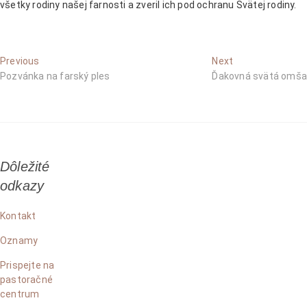
všetky rodiny našej farnosti a zveril ich pod ochranu Svätej rodiny.
Navigácia
Previous
Next
Previous
Next
post:
post:
Pozvánka na farský ples
Ďakovná svätá omša
v
článku
Dôležité
odkazy
Kontakt
Oznamy
Prispejte na
pastoračné
centrum