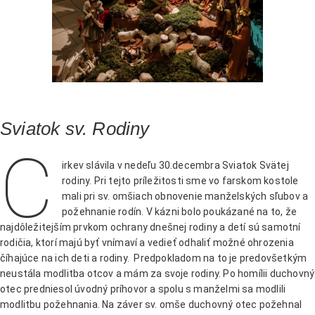
Sviatok sv. Rodiny
C
irkev slávila v nedeľu 30.decembra Sviatok Svätej
rodiny. Pri tejto príležitosti sme vo farskom kostole
mali pri sv. omšiach obnovenie manželských sľubov a
požehnanie rodín. V kázni bolo poukázané na to, že
najdôležitejším prvkom ochrany dnešnej rodiny a detí sú samotní
rodičia, ktorí majú byť vnímaví a vedieť odhaliť možné ohrozenia
číhajúce na ich deti a rodiny. Predpokladom na to je predovšetkým
neustála modlitba otcov a mám za svoje rodiny. Po homílii duchovný
otec predniesol úvodný príhovor a spolu s manželmi sa modlili
modlitbu požehnania. Na záver sv. omše duchovný otec požehnal