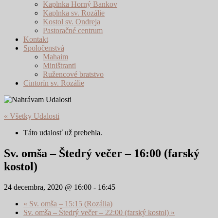
Kaplnka Horný Bankov
Kaplnka sv. Rozálie
Kostol sv. Ondreja
Pastoračné centrum
Kontakt
Spoločenstvá
Mahaim
Miništranti
Ružencové bratstvo
Cintorín sv. Rozálie
« Všetky Udalosti
Táto udalosť už prebehla.
Sv. omša – Štedrý večer – 16:00 (farský
kostol)
24 decembra, 2020 @ 16:00
-
16:45
«
Sv. omša – 15:15 (Rozália)
Sv. omša – Štedrý večer – 22:00 (farský kostol)
»