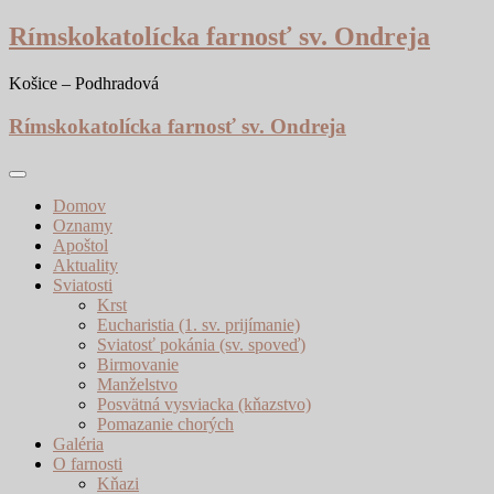
Skip
Rímskokatolícka farnosť sv. Ondreja
to
content
Košice – Podhradová
Rímskokatolícka farnosť sv. Ondreja
Domov
Oznamy
Apoštol
Aktuality
Sviatosti
Krst
Eucharistia (1. sv. prijímanie)
Sviatosť pokánia (sv. spoveď)
Birmovanie
Manželstvo
Posvätná vysviacka (kňazstvo)
Pomazanie chorých
Galéria
O farnosti
Kňazi