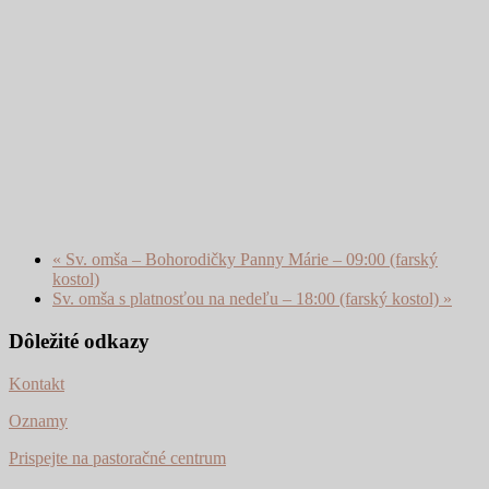
«
Sv. omša – Bohorodičky Panny Márie – 09:00 (farský
kostol)
Sv. omša s platnosťou na nedeľu – 18:00 (farský kostol)
»
Dôležité odkazy
Kontakt
Oznamy
Prispejte na pastoračné centrum