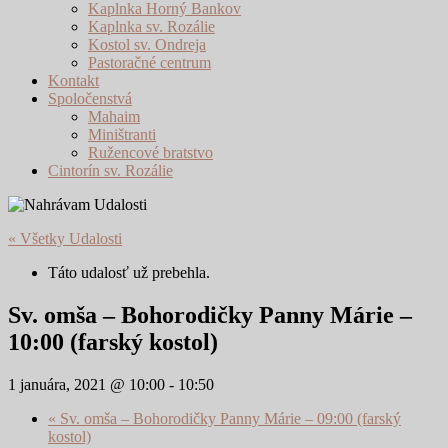
Kaplnka Horný Bankov
Kaplnka sv. Rozálie
Kostol sv. Ondreja
Pastoračné centrum
Kontakt
Spoločenstvá
Mahaim
Miništranti
Ružencové bratstvo
Cintorín sv. Rozálie
« Všetky Udalosti
Táto udalosť už prebehla.
Sv. omša – Bohorodičky Panny Márie –
10:00 (farský kostol)
1 januára, 2021 @ 10:00
-
10:50
«
Sv. omša – Bohorodičky Panny Márie – 09:00 (farský
kostol)