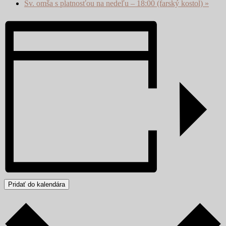
Sv. omša s platnosťou na nedeľu – 18:00 (farský kostol)
»
Pridať do kalendára