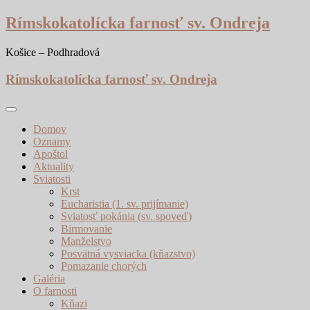
Skip
Rímskokatolícka farnosť sv. Ondreja
to
content
Košice – Podhradová
Rímskokatolícka farnosť sv. Ondreja
Domov
Oznamy
Apoštol
Aktuality
Sviatosti
Krst
Eucharistia (1. sv. prijímanie)
Sviatosť pokánia (sv. spoveď)
Birmovanie
Manželstvo
Posvätná vysviacka (kňazstvo)
Pomazanie chorých
Galéria
O farnosti
Kňazi