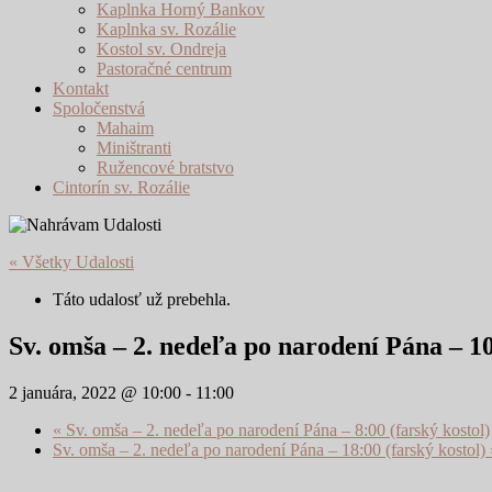
Kaplnka Horný Bankov
Kaplnka sv. Rozálie
Kostol sv. Ondreja
Pastoračné centrum
Kontakt
Spoločenstvá
Mahaim
Miništranti
Ružencové bratstvo
Cintorín sv. Rozálie
« Všetky Udalosti
Táto udalosť už prebehla.
Sv. omša – 2. nedeľa po narodení Pána – 10
2 januára, 2022 @ 10:00
-
11:00
«
Sv. omša – 2. nedeľa po narodení Pána – 8:00 (farský kostol)
Sv. omša – 2. nedeľa po narodení Pána – 18:00 (farský kostol)