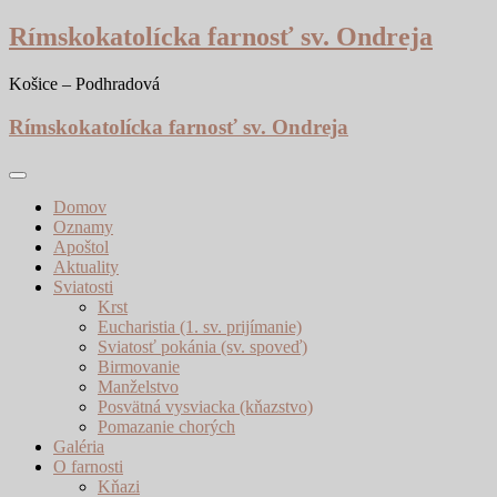
Skip
Rímskokatolícka farnosť sv. Ondreja
to
content
Košice – Podhradová
Rímskokatolícka farnosť sv. Ondreja
Domov
Oznamy
Apoštol
Aktuality
Sviatosti
Krst
Eucharistia (1. sv. prijímanie)
Sviatosť pokánia (sv. spoveď)
Birmovanie
Manželstvo
Posvätná vysviacka (kňazstvo)
Pomazanie chorých
Galéria
O farnosti
Kňazi