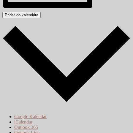
Pridať do kalendára
Google Kalendár
iCalendar
Outlook 365
Outlook Live