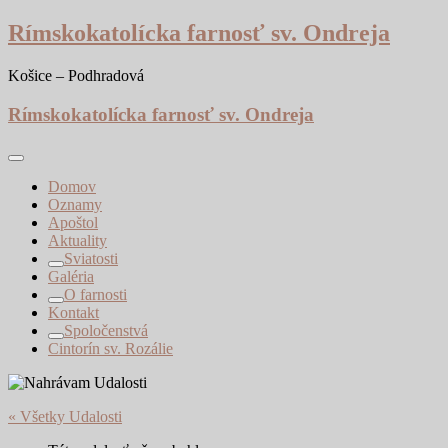
Skip
Rímskokatolícka farnosť sv. Ondreja
to
content
Košice – Podhradová
Rímskokatolícka farnosť sv. Ondreja
Domov
Oznamy
Apoštol
Aktuality
Sviatosti
Galéria
O farnosti
Kontakt
Spoločenstvá
Cintorín sv. Rozálie
« Všetky Udalosti