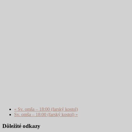
«
Sv. omša – 18:00 (farský kostol)
Sv. omša – 18:00 (farský kostol)
»
Dôležité odkazy