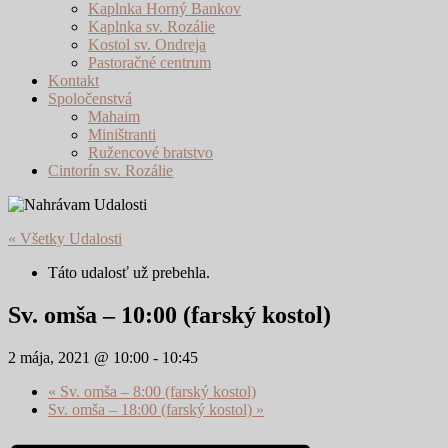
Kaplnka Horný Bankov
Kaplnka sv. Rozálie
Kostol sv. Ondreja
Pastoračné centrum
Kontakt
Spoločenstvá
Mahaim
Miništranti
Ružencové bratstvo
Cintorín sv. Rozálie
« Všetky Udalosti
Táto udalosť už prebehla.
Sv. omša – 10:00 (farský kostol)
2 mája, 2021 @ 10:00
-
10:45
«
Sv. omša – 8:00 (farský kostol)
Sv. omša – 18:00 (farský kostol)
»