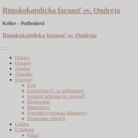
Skip
Rímskokatolícka farnosť sv. Ondreja
to
content
Košice – Podhradová
Rímskokatolícka farnosť sv. Ondreja
Domov
Oznamy
Apoštol
Aktuality
Sviatosti
Krst
Eucharistia (1. sv. prijímanie)
Sviatosť pokánia (sv. spoveď)
Birmovanie
Manželstvo
Posvätná vysviacka (kňazstvo)
Pomazanie chorých
Galéria
O farnosti
Kňazi