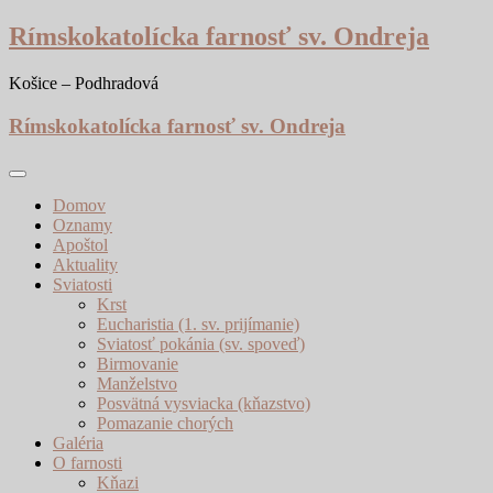
Skip
Rímskokatolícka farnosť sv. Ondreja
to
content
Košice – Podhradová
Rímskokatolícka farnosť sv. Ondreja
Domov
Oznamy
Apoštol
Aktuality
Sviatosti
Krst
Eucharistia (1. sv. prijímanie)
Sviatosť pokánia (sv. spoveď)
Birmovanie
Manželstvo
Posvätná vysviacka (kňazstvo)
Pomazanie chorých
Galéria
O farnosti
Kňazi