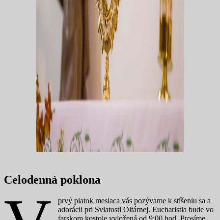
Celodenná poklona
prvý piatok mesiaca vás pozývame k stíšeniu sa a
adorácii pri Sviatosti Oltárnej. Eucharistia bude vo
farskom kostole vyložená od 9:00 hod. Prosíme