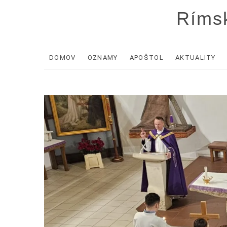
Skip
Rímsk
to
content
DOMOV
OZNAMY
APOŠTOL
AKTUALITY