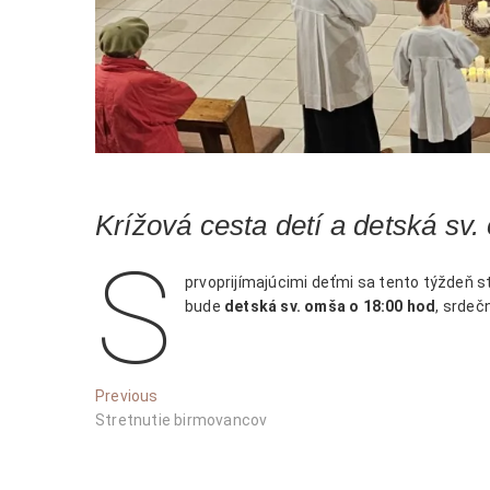
Krížová cesta detí a detská sv
S
prvoprijímajúcimi deťmi sa tento týždeň
bude
detská sv. omša o 18:00 hod
, srde
Navigácia
Previous
Previous
post:
Stretnutie birmovancov
v
článku