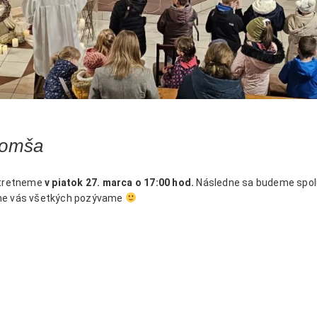
. omša
 stretneme
v piatok 27. marca o 17:00 hod.
Následne sa budeme spol
čne vás všetkých pozývame