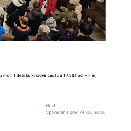
u modliť
detskú krížovú cestu o 17:30 hod
. Po nej
Next
Next
post:
Spovedanie pred Veľkou nocou