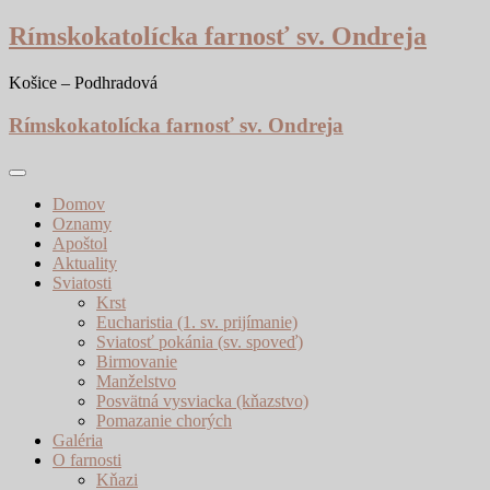
Skip
Rímskokatolícka farnosť sv. Ondreja
to
content
Košice – Podhradová
Rímskokatolícka farnosť sv. Ondreja
Domov
Oznamy
Apoštol
Aktuality
Sviatosti
Krst
Eucharistia (1. sv. prijímanie)
Sviatosť pokánia (sv. spoveď)
Birmovanie
Manželstvo
Posvätná vysviacka (kňazstvo)
Pomazanie chorých
Galéria
O farnosti
Kňazi