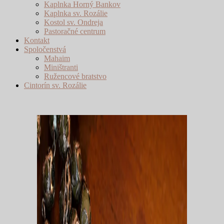
Kaplnka Horný Bankov
Kaplnka sv. Rozálie
Kostol sv. Ondreja
Pastoračné centrum
Kontakt
Spoločenstvá
Mahaim
Miništranti
Ružencové bratstvo
Cintorín sv. Rozálie