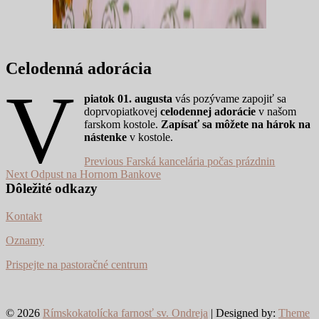
Celodenná adorácia
V
piatok 01. augusta
vás pozývame zapojiť sa
doprvopiatkovej
celodennej adorácie
v našom
farskom kostole.
Zapísať sa môžete na hárok na
nástenke
v kostole.
Navigácia
Previous
Previous
Farská kancelária počas prázdnin
Next
post:
Next
Odpust na Hornom Bankove
v
post:
Dôležité odkazy
článku
Kontakt
Oznamy
Prispejte na pastoračné centrum
© 2026
Rímskokatolícka farnosť sv. Ondreja
| Designed by:
Theme