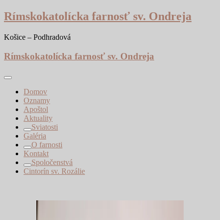
Skip
Rímskokatolícka farnosť sv. Ondreja
to
content
Košice – Podhradová
Rímskokatolícka farnosť sv. Ondreja
Domov
Oznamy
Apoštol
Aktuality
Sviatosti
Galéria
O farnosti
Kontakt
Spoločenstvá
Cintorín sv. Rozálie