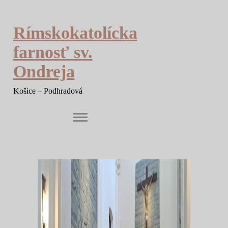
Skip
to
content
Rímskokatolícka
farnosť sv.
Ondreja
Košice – Podhradová