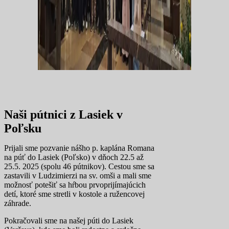
Naši pútnici z Lasiek v
Poľsku
Prijali sme pozvanie nášho p. kaplána Romana
na púť do Lasiek (Poľsko) v dňoch 22.5 až
25.5. 2025 (spolu 46 pútnikov). Cestou sme sa
zastavili v Ludzimierzi na sv. omši a mali sme
možnosť potešiť sa hŕbou prvoprijímajúcich
detí, ktoré sme stretli v kostole a ružencovej
záhrade.
Pokračovali sme na našej púti do Lasiek