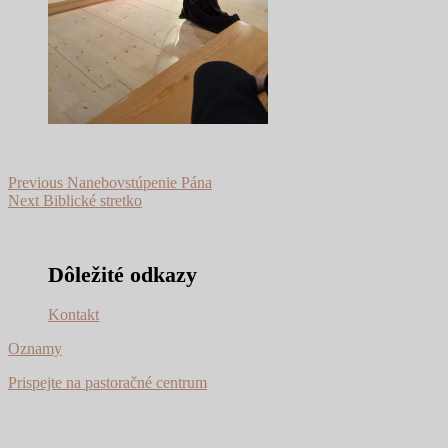
Navigácia
Previous
Previous
Nanebovstúpenie Pána
Next
post:
Next
Biblické stretko
v
post:
článku
Dôležité odkazy
Kontakt
Oznamy
Prispejte na pastoračné centrum