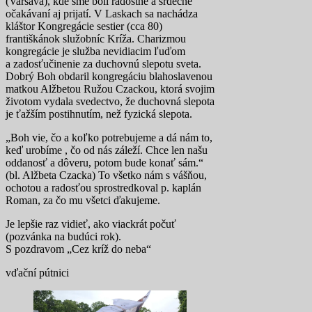
(Varšava), kde sme boli radostne a srdečne
očakávaní aj prijatí. V Laskach sa nachádza
kláštor Kongregácie sestier (cca 80)
františkánok služobníc Kríža. Charizmou
kongregácie je služba nevidiacim ľuďom
a zadosťučinenie za duchovnú slepotu sveta.
Dobrý Boh obdaril kongregáciu blahoslavenou
matkou Alžbetou Ružou Czackou, ktorá svojim
životom vydala svedectvo, že duchovná slepota
je ťažším postihnutím, než fyzická slepota.
„Boh vie, čo a koľko potrebujeme a dá nám to,
keď urobíme , čo od nás záleží. Chce len našu
oddanosť a dôveru, potom bude konať sám.“
(bl. Alžbeta Czacka) To všetko nám s vášňou,
ochotou a radosťou sprostredkoval p. kaplán
Roman, za čo mu všetci ďakujeme.
Je lepšie raz vidieť, ako viackrát počuť
(pozvánka na budúci rok).
S pozdravom „Cez kríž do neba“
vďační pútnici