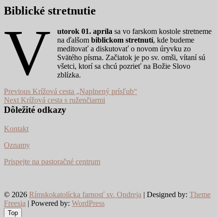
Biblické stretnutie
V
utorok 01. apríla
sa vo farskom kostole stretneme
na ďalšom
biblickom stretnutí
, kde budeme
meditovať a diskutovať o novom úryvku zo
Svätého písma. Začiatok je po sv. omši, vítaní sú
všetci, ktorí sa chcú pozrieť na Božie Slovo
zblízka.
Navigácia
Previous
Previous
Krížová cesta „Naplnený prísľub“
Next
post:
Next
Krížová cesta s ruženčiarmi
v
post:
Dôležité odkazy
článku
Kontakt
Oznamy
Prispejte na pastoračné centrum
© 2026
Rímskokatolícka farnosť sv. Ondreja
| Designed by:
Theme
Freesia
| Powered by:
WordPress
Top