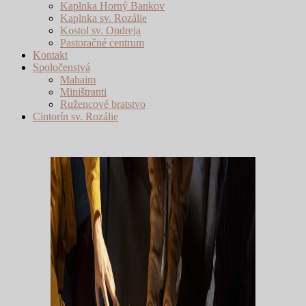
Kaplnka Horný Bankov
Kaplnka sv. Rozálie
Kostol sv. Ondreja
Pastoračné centrum
Kontakt
Spoločenstvá
Mahaim
Miništranti
Ružencové bratstvo
Cintorín sv. Rozálie