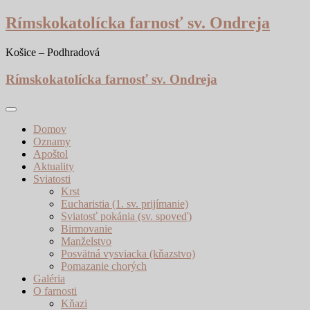
Skip
Rímskokatolícka farnosť sv. Ondreja
to
content
Košice – Podhradová
Rímskokatolícka farnosť sv. Ondreja
Domov
Oznamy
Apoštol
Aktuality
Sviatosti
Krst
Eucharistia (1. sv. prijímanie)
Sviatosť pokánia (sv. spoveď)
Birmovanie
Manželstvo
Posvätná vysviacka (kňazstvo)
Pomazanie chorých
Galéria
O farnosti
Kňazi