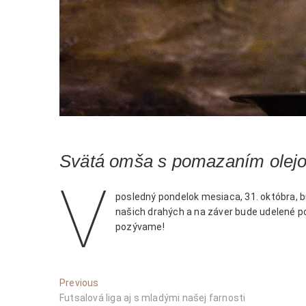
Svätá omša s pomazaním olejo
V
posledný pondelok mesiaca, 31. októbra, b
našich drahých a na záver bude udelené p
pozývame!
Navigácia
Previous
Previous
post:
Futsalová liga aj s mladými našej farnosti