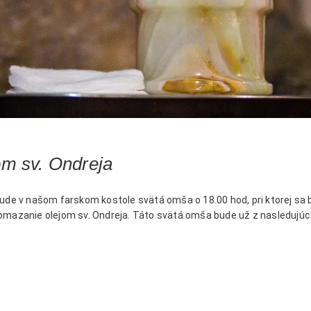
m sv. Ondreja
ude v našom farskom kostole svätá omša o 18.00 hod, pri ktorej sa 
omazanie olejom sv. Ondreja. Táto svätá omša bude už z nasledujú