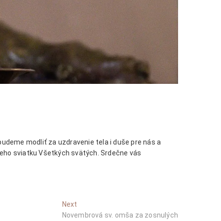
budeme modliť za uzdravenie tela i duše pre nás a
ceho sviatku Všetkých svätých. Srdečne vás
Next
Next
post:
Novembrová sv. omša za zosnulých