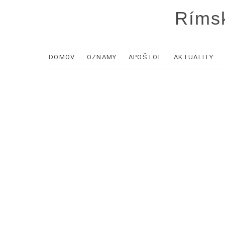
Skip
Rímsk
to
content
DOMOV
OZNAMY
APOŠTOL
AKTUALITY