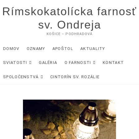
Skip
Rímskokatolícka farnosť
to
content
sv. Ondreja
KOŠICE – PODHRADOVÁ
DOMOV
OZNAMY
APOŠTOL
AKTUALITY
SVIATOSTI
GALÉRIA
O FARNOSTI
KONTAKT
SPOLOČENSTVÁ
CINTORÍN SV. ROZÁLIE