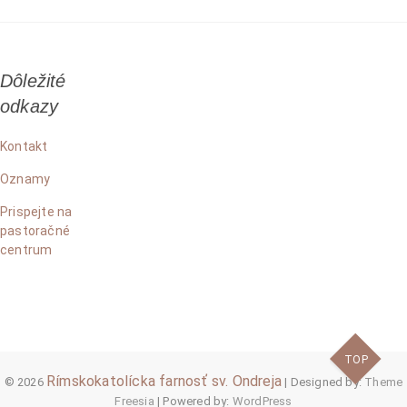
článku
Dôležité
odkazy
Kontakt
Oznamy
Prispejte na
pastoračné
centrum
TOP
Rímskokatolícka farnosť sv. Ondreja
© 2026
| Designed by:
Theme
Freesia
| Powered by:
WordPress