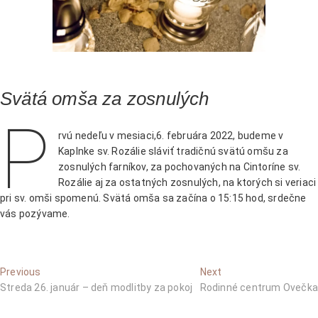
Svätá omša za zosnulých
P
rvú nedeľu v mesiaci,6. februára 2022, budeme v
Kaplnke sv. Rozálie sláviť tradičnú svätú omšu za
zosnulých farníkov, za pochovaných na Cintoríne sv.
Rozálie aj za ostatných zosnulých, na ktorých si veriaci
pri sv. omši spomenú. Svätá omša sa začína o 15:15 hod, srdečne
vás pozývame.
Navigácia
Previous
Next
Previous
Next
post:
post:
Streda 26. január – deň modlitby za pokoj
Rodinné centrum Ovečka
v