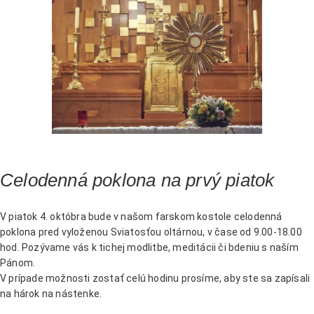
Celodenná poklona na prvý piatok
V piatok 4. októbra bude v našom farskom kostole celodenná
poklona pred vyloženou Sviatosťou oltárnou, v čase od 9.00-18.00
hod. Pozývame vás k tichej modlitbe, meditácii či bdeniu s naším
Pánom.
V prípade možnosti zostať celú hodinu prosíme, aby ste sa zapísali
na hárok na nástenke.