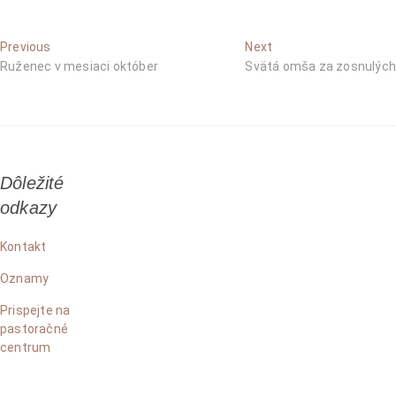
Navigácia
Previous
Next
Previous
Next
post:
post:
Ruženec v mesiaci október
Svätá omša za zosnulých
v
článku
Dôležité
odkazy
Kontakt
Oznamy
Prispejte na
pastoračné
centrum