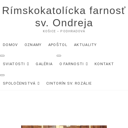
Skip
Rímskokatolícka farnosť
to
content
sv. Ondreja
KOŠICE – PODHRADOVÁ
DOMOV
OZNAMY
APOŠTOL
AKTUALITY
SVIATOSTI
GALÉRIA
O FARNOSTI
KONTAKT
SPOLOČENSTVÁ
CINTORÍN SV. ROZÁLIE